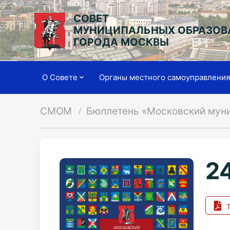
СОВЕТ
МУНИЦИПАЛЬНЫХ ОБРАЗОВ
ГОРОДА МОСКВЫ
О Совете
Органы местного самоуправлени
СМОМ
Бюллетень «Московский мун
24
Т