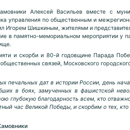
Хамовники Алексей Васильев вместе с мун
ка управления по общественным и межрегион
ил Игорем Шишкиным, жителями и представите
тие в памятно-мемориальном мероприятии у 
ище.
яти и скорби и 80-й годовщине Парада Побе
общественных связей, Московского городског
мых печальных дат в истории России, день нач
бших в боях, замученных в фашистской нево
ою глубокую благодарность всем, кто отважно
ный час Великой Победы, и скорбим о тех, кто
Хамовники