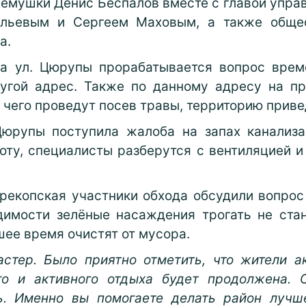
емушки Денис Беспалов вместе с главой упра
льевым и Сергеем Маховым, а также обще
а.
а ул. Цюрупы прорабатывается вопрос време
ругой адрес. Также по данному адресу на пр
 чего проведут посев травы, территорию приве
юрупы поступила жалоба на запах канализац
боту, специалисты разберутся с вентиляцией и
рекопская участники обхода обсудили вопрос
димости зелёные насаждения трогать не ста
шее время очистят от мусора.
стер. Было приятно отметить, что жители а
го и активного отдыха будет продолжена. С
ь. Именно вы помогаете делать район лучш