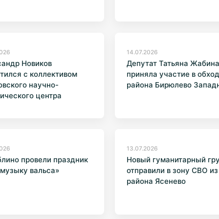
2026
14.07.2026
сандр Новиков
Депутат Татьяна Жабин
тился с коллективом
приняла участие в обхо
вского научно-
района Бирюлево Запад
ического центра
ологии
2026
13.07.2026
лино провели праздник
Новый гуманитарный гр
 музыку вальса»
отправили в зону СВО из
района Ясенево