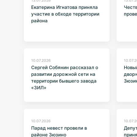
13.07.2026
13.07.
Екатерина Игнатова приняла
Честв
участие в обходе территории
прове
района
10.07.2026
10.07.
Сергей Собянин рассказал о
Новый
развитии дорожной сети на
двор»
территории бывшего завода
Зюзи
«ЗИЛ»
10.07.2026
10.07.
Парад невест провели в
Депу
районе Зюзино
приня