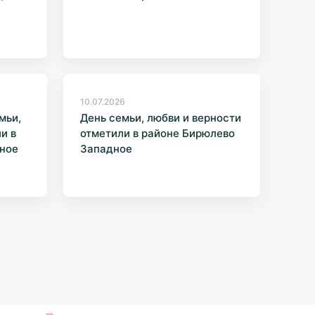
10.07.2026
мьи,
День семьи, любви и верности
и в
отметили в районе Бирюлево
рное
Западное