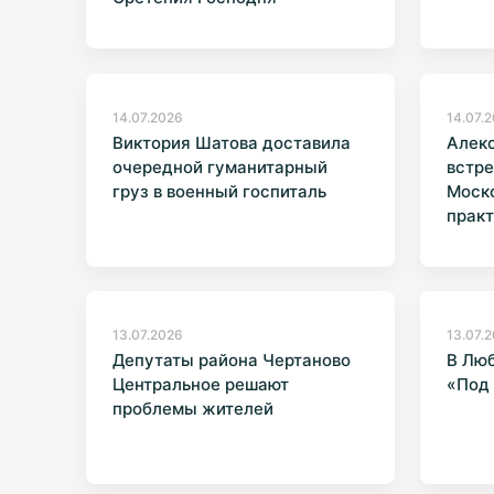
14.07.2026
14.07.
Виктория Шатова доставила
Алек
очередной гуманитарный
встре
груз в военный госпиталь
Моско
практ
нарк
13.07.2026
13.07.
Депутаты района Чертаново
В Люб
Центральное решают
«Под
проблемы жителей