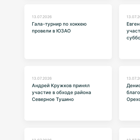
13.07.2026
13.07.
Гала-турнир по хоккею
Евген
провели в ЮЗАО
учас
субб
13.07.2026
13.07.
Андрей Кружков принял
Денис
участие в обходе района
благо
Северное Тушино
Орех