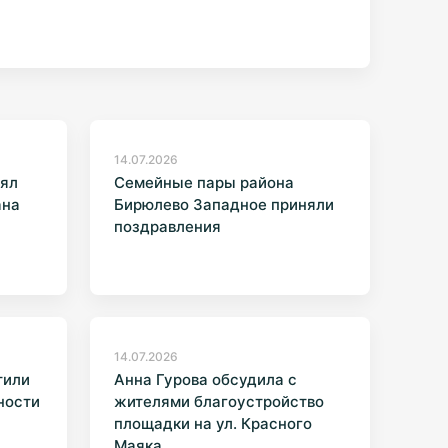
14.07.2026
нял
Семейные пары района
ана
Бирюлево Западное приняли
поздравления
14.07.2026
тили
Анна Гурова обсудила с
ности
жителями благоустройство
площадки на ул. Красного
Маяка