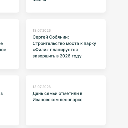
13.07.2026
а
Сергей Собянин:
де
Строительство моста к парку
ное
«Фили» планируется
завершить в 2026 году
13.07.2026
уз
День семьи отметили в
Ивановском лесопарке