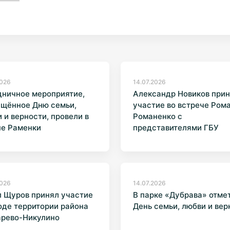
2026
14.07.2026
дничное мероприятие,
Александр Новиков при
ящённое Дню семьи,
участие во встрече Ром
 и верности, провели в
Романенко с
не Раменки
представителями ГБУ
«Жилищник»
2026
14.07.2026
 Щуров принял участие
В парке «Дубрава» отме
оде территории района
День семьи, любви и вер
арево-Никулино