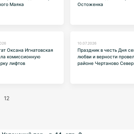
ного Маяка
Остоженка
2026
10.07.2026
ат Оксана Игнатовская
Праздник в честь Дня се
ела комиссионную
любви и верности провел
рку лифтов
районе Чертаново Севе
12