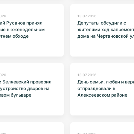
2026
13.07.2026
ий Русанов принял
Депутаты обсудили с
тие в еженедельном
жителями ход капремон
отнем обходе
дома на Чертановской у
2026
13.07.2026
 Беляевский проверил
День семьи, любви и вер
устройство дворов на
отпраздновали в
овом бульваре
Алексеевском районе