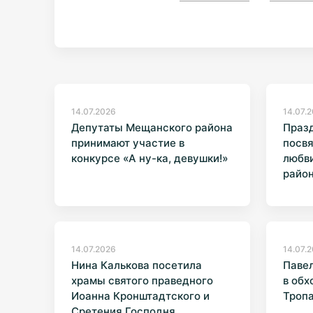
14.07.2026
14.07.
Депутаты Мещанского района
Праз
принимают участие в
посв
конкурсе «А ну-ка, девушки!»
любви
райо
14.07.2026
14.07.
Нина Калькова посетила
Павел
храмы святого праведного
в обх
Иоанна Кронштадтского и
Троп
Сретения Господня