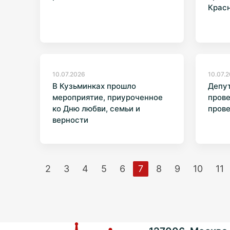
Крас
10.07.2026
10.07.
В Кузьминках прошло
Депут
мероприятие, приуроченное
пров
ко Дню любви, семьи и
прове
верности
2
3
4
5
6
7
8
9
10
11